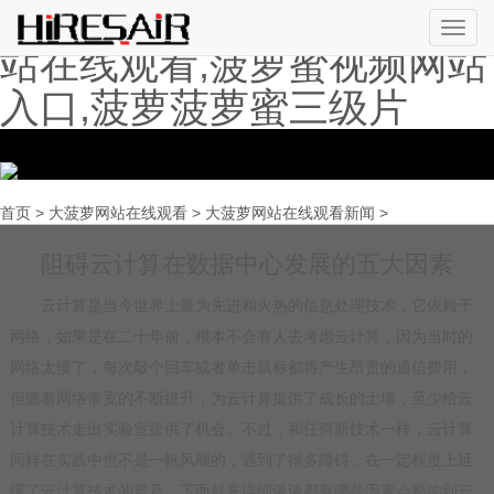
菠萝APP安装下载,大菠萝网
切
站在线观看,菠萝蜜视频网站
换
导
入口,菠萝菠萝蜜三级片
航
首页
>
大菠萝网站在线观看
>
大菠萝网站在线观看新闻
>
阻碍云计算在数据中心发展的五大因素
云计算是当今世界上最为先进和火热的信息处理技术，它依赖于
网络，如果是在二十年前，根本不会有人去考虑云计算，因为当时的
网络太慢了，每次敲个回车或者单击鼠标都将产生昂贵的通信费用，
但随着网络带宽的不断提升，为云计算提供了成长的土壤，至少给云
计算技术走出实验室提供了机会。不过，和任何新技术一样，云计算
同样在实践中也不是一帆风顺的，遇到了很多障碍，在一定程度上延
缓了云计算技术的普及。下面就来详细谈谈都有哪些因素会影响到云