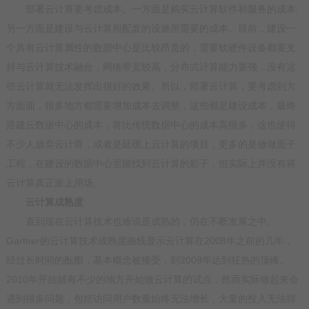
部署云计算要考虑成本。一方面是购买云计算软件和服务的成本;
另一方面是建设与云计算相配套的设施所需要的成本。目前，建设一
个具有云计算属性的数据中心是比较昂贵的，需要软硬件设备都要支
持与云计算技术融合，网络带宽较高，分布式计算能力要强，没有这
些云计算就无法发挥出很好的效果。所以，部署云计算，要考虑到方
方面面，很多地方都需要增加成本去调整，这些都是建设成本，最终
搭建云数据中心的成本，将比传统数据中心的成本高很多，这也使得
不少人放弃云计算，或者是延缓上云计算的项目，更多的是做做面子
工程，在建设的数据中心里能找到云计算的影子，但实际上并没有将
云计算真正派上用场。
云计算成熟度
直到现在云计算技术也难说是成熟的，仍在不断发展之中。
Gartner的云计算技术成熟度曲线显示云计算在2008年之前的几年，
经过长时间的酝酿，基本概念被接受，到2009年达到狂热的顶峰。
2010年开始就有不少的地方开始做云计算的试点，然而实际做起来会
遇到很多问题，包括访问用户数量始终无法增长，大量的投入无法得