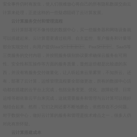
安全事件仍时有发生，使人们很难放心将自己的所有隐私数据交由云
计算来处理，正是这样的一些疑虑阻碍了云计算发展。
云计算服务交付和管理流程
云计算部署可不像传统的数据中心，买一些服务器和网络设备就
可以搭建起来。云计算需要通过租用、自主监控、客户服务和计量等
部分实现交付，向用户提供IaaS、PaaS、SaaS等
三类服务的交付内容，并按照服务级别协议要求确保云服务在可用
性、安全性和互操作等方面的服务质量，显然这些都是比较虚的东
西，并没有将服务交付做量化，让人听起来云里雾里，不知所云。还
有，部署了云计算，运维管理流程要全部做更改，所有的数据中心活
动都在搭建的云平台上完成，包括业务变更、优化、故障处理、日常
运维等都依靠云平台来完成，这就需要服务和管理与云计算可以很好
地结合起来。然而，它们之间还要不断地磨合，依然存在不少问题。
对于数据中心，做好云计算的服务和管理是技术难点之一，很多人仍
对此有所怀疑。
云计算搭建成本