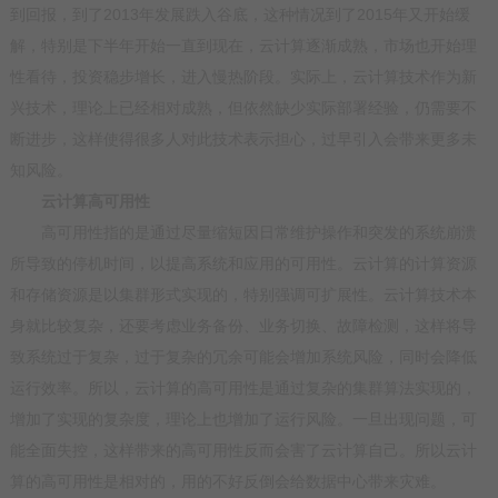
到回报，到了2013年发展跌入谷底，这种情况到了2015年又开始缓
解，特别是下半年开始一直到现在，云计算逐渐成熟，市场也开始理
性看待，投资稳步增长，进入慢热阶段。实际上，云计算技术作为新
兴技术，理论上已经相对成熟，但依然缺少实际部署经验，仍需要不
断进步，这样使得很多人对此技术表示担心，过早引入会带来更多未
知风险。
云计算高可用性
高可用性指的是通过尽量缩短因日常维护操作和突发的系统崩溃
所导致的停机时间，以提高系统和应用的可用性。云计算的计算资源
和存储资源是以集群形式实现的，特别强调可扩展性。云计算技术本
身就比较复杂，还要考虑业务备份、业务切换、故障检测，这样将导
致系统过于复杂，过于复杂的冗余可能会增加系统风险，同时会降低
运行效率。所以，云计算的高可用性是通过复杂的集群算法实现的，
增加了实现的复杂度，理论上也增加了运行风险。一旦出现问题，可
能全面失控，这样带来的高可用性反而会害了云计算自己。所以云计
算的高可用性是相对的，用的不好反倒会给数据中心带来灾难。