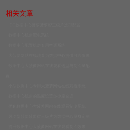
相关文章
IDC数据中心菠萝菠萝蜜三级片选型配置
数据中心机房配电系统
数据中心配置机房专用空调系统
大菠萝网站在线观看为数据中心提供可靠保障
数据中心大菠萝网站在线观看选型与制冷量配
置
小型数据中心专用大菠萝网站在线观看系统
数据中心机房的温度设置多少度合适
优化数据中心大菠萝网站在线观看制冷系统
风冷型菠萝菠萝蜜三级片为数据中心量身定制
提升数据中心大菠萝网站在线观看制冷效果