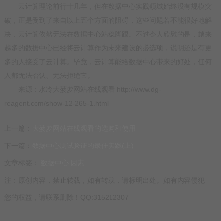
云计算理论前行十几年，但在数据中心实践领域始终没有规模突
破，正是受到了来自以上五个方面的阻碍，这些问题若不能很好地解
决，云计算依然无法在数据中心站稳脚跟。不过令人欣慰的是，越来
越多的数据中心已经将云计算作为未来建设的必选项，说明还是有更
多的人接受了云计算。毕竟，云计算能给数据中心带来的好处，任何
人都无法否认、无法拒绝它。
来源：
水冷大菠萝网站在线观看
http://www.dg-
reagent.com/show-12-265-1.html
上一篇：
大菠萝网站在线观看的选购和使用
下一篇：
数据中心测试验证的最佳实践(上)
文章标签：
数据中心
因素
注：原创内容，禁止转载，如有转载，请标明出处。如有内容侵犯
您的权益，请联系删除！QQ:315212307