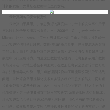
计算的发展，尤其是在数据中心里的发展。
云计算架构的安全稳定性
云计算由于其用户、信息资源的高度集中，带来的安全事件后果
与风险也较传统应用高出很多。早在2009年，Google、
Microsoft、Amazon等公司云计算均出现了重大故障，导致成千
上万客户的信息受到影响。数据信息的高度集中，也容易成为黑客攻
击的目标，由于拒绝服务攻击造成的后果和破坏性将会明显超过以往
数据中心的应用环境。而且这些数据地域性弱，信息服务或用户数据
可能分布在不同地区甚至不同国家，在政府信息安全监管等方面可能
存在法律差异与纠纷，用户间物理界限模糊而可能导致司法取证遇到
问题。云计算会采用虚拟化技术来实现多租户云服务的能力，同时虚
拟化会带来很多安全问题。比如：如果主机受到破坏，那么主要的主
机所管理的客户端服务器有可能被黑客攻克;如果虚拟网络受到破坏，
那么客户端也会受到损害;如果主机有问题，那么所有的虚拟机都会产
生问题。虽然很多技术专家也在提供各种各样的安全解决方案，但是