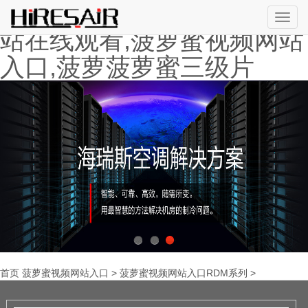
菠萝APP安装下载,大菠萝网
切
站在线观看,菠萝蜜视频网站
换
导
入口,菠萝菠萝蜜三级片
航
1
2
3
首页
菠萝蜜视频网站入口
>
菠萝蜜视频网站入口RDM系列
>