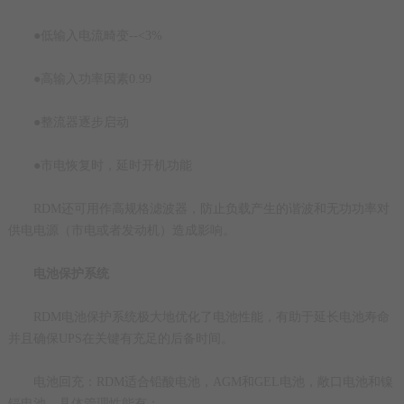
●低输入电流畸变--<3%
●高输入功率因素0.99
●整流器逐步启动
●市电恢复时，延时开机功能
RDM还可用作高规格滤波器，防止负载产生的谐波和无功功率对
供电电源（市电或者发动机）造成影响。
电池保护系统
RDM电池保护系统极大地优化了电池性能，有助于延长电池寿命
并且确保UPS在关键有充足的后备时间。
电池回充：RDM适合铅酸电池，AGM和GEL电池，敞口电池和镍
镉电池。具体管理性能有：