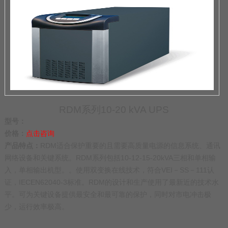
RDM系列10-20 kVA UPS
型号：
价格：
点击咨询
产品特点：
RDM适合保护重要的且需要高质量电源的信息系统、通讯
网络设备和关键系统。RDM系列包括10-12-15-20kVA三相和单相输
入，单相输出机型。。使用双变换在线技术，符合VEI－SS－111认
证，IECEN62040-3标准。RDM的设计和生产使用了最新近的技术水
平。可为关键设备提供最安全和最可靠的保护，同时对市电冲击极
少，运行效率极高。