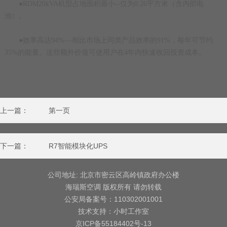
●RDM20kVA机型占地面积最小--仅为0.26平方米（含内部电
池）。
●效率高达94%---相比市场上同类产品效率的91%，每年可节约
35%的能量。这些额外价值可使用户在4年内快速收回投资成本。
上一篇：
第一页
下一篇：
R7智能模块化UPS
公司地址: 北京市密云区高岭镇政府办公楼
海瑞斯空调 版权所有 请勿转载
公安局备案号：110302001001
技术支持：小时工作室
京ICP备55184402号-13