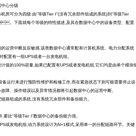
准的数据中心分级
,数据中心机房可分为四级:由“等级Tier I”(没有冗余部件组成的系统)到“等级Tier
。下面就每个等级的特性描述,及其在数据中心中的设备类型、配置
无计划的运营中断反应敏感,该类数据中心通常配有计算机系统、电力分配系统
配置有一组UPS或者一台发电机组。
值的100%容量,如果已配置有UPS或者发电机组,它们均是由单个模块
设备运行来进行预防性维护和检修工作,而在紧急状态下则可能需要停止设
备故障、操作错误以及异常情况都将引起数据中心的运营中断。
路组成的系统,没有系统冗余部件和备份能力。
,要比“等级Tier I”数据中心的备份能力强。
PS或发电机组,动力系统设计为N+1模式,采用单一的分配链路环节。关键