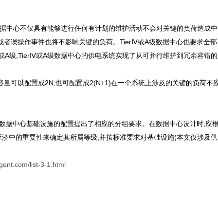
或A级的数据中心不仅具有能够进行任何有计划的维护活动不会对关键的负荷造成中
或者误操作事件也将不影响关键的负荷。TierⅣ或A级数据中心也要求全部
erⅢ或A级,TierⅣ或A级数据中心的供电系统实现了从可并行维护到冗余容错的
S容量可以配置成2N,也可配置成2(N+1)在一个系统上涉及的关键的负荷不
942对数据中心基础设施的配置提出了相应的分组要求。在数据中心设计时,应
和经济中的重要性来确定其所属等级,并按标准要求对基础设施(本文仅涉及供
gent.com/list-3-1.html