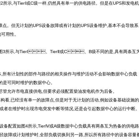
2所示,与TierⅠ或C级一样,仍然具有单一的供电路径。但是在UPS和发电机
。但无计划的UPS设备故障或有计划的UPS设备维护,基本不会导致系
用性。
图3所示,与TierⅠ、TierⅡ或C、B级不同的是,具有两条互
柜体,所有计划性的部件与路径的相关操作与维护活动不会影响数据中心负载
现的是可同时维护的数据中心。
径尽管允许市电直接供电,但要求必须配置柴油发电机作为后备。
C级,从系统架构看,已经没有单一的故障点,但是对于无计划的活动,例如设备基础设施的
或者在维护时出现市电突发中断等情况,还是会引起数据中心的运行中断
及设备配置如图4所示,TierⅣ或A级数据中心负载具有两条互为热备的供电路
路径故障或计划维护时,全部负载切换到另一路,所以所有路径中的设备容量