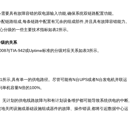
要具有故障容错的双电源输入功能,确保系统双链路配置功能。
链路组成,每条链路中配置有冗余的组成部件,并且具有故障容错能力。
中心分级的一些主要技术指标如表2所示。
08分级的关系
08与TIA-942或Uptime标准的分级对应关系如表3所示。
1所示,具有单一的供电路径。尽管可能有N台UPS或者N台发电机并联运
容量N倍的100%。
。无计划的供电线路故障与和有计划设备维护都可能导致系统供电的中断,
繁地关闭设施或基础设施组成器件的故障、操作错误,都将引起数据中心运