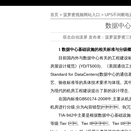
首页
>
菠萝蜜视频网站入口
>
UPS不间断电
数据中心
双击自动滚屏 发布者：
菠萝菠萝蜜三
1 数据中心基础设施的相关标准与分级
目前国内外与数据中心有关的工程建设标准主要
房屋设计规范》(YD/T5003)、《美国通信工业协会(TI
Standard for DataCenters(数据中
艺、验收标准等的具体技术要求与体现。
为现代的机房工程建设提出了新的设计理念
在国内标准GB50174-2008中,主要从
机房进行分级,分为A(容错型)、B(冗余
TIA-942中主要是根据数据中心基础设施的“可用性(Av
等级:Tier I、Tier II、Tie